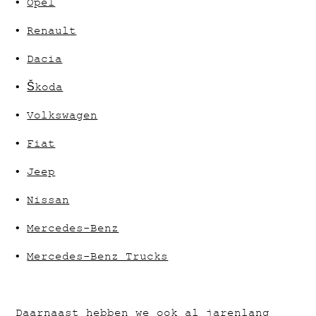
•
Opel
•
Renault
•
Dacia
•
Škoda
•
Volkswagen
•
Fiat
•
Jeep
•
Nissan
•
Mercedes-Benz
•
Mercedes-Benz Trucks
Daarnaast hebben we ook al jarenlang