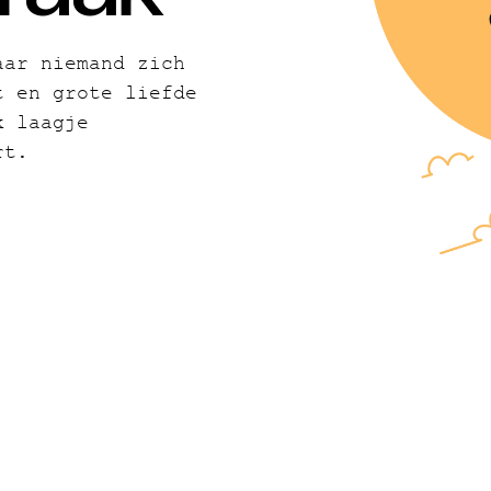
aar niemand zich
t en grote liefde
k laagje
rt.